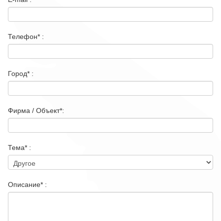
О фирме
Контакт
Телефон* :
Город* :
Фирма / Объект*:
Тема* :
Описание* :