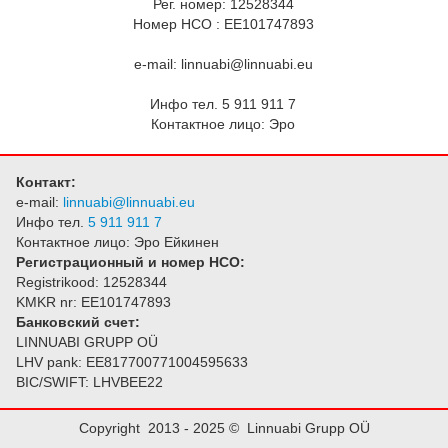
Рег. номер: 12528344
Номер НСО : EE101747893
e-mail: linnuabi@linnuabi.eu
Инфо тел. 5 911 911 7
Контактное лицо: Эро
Контакт:
e-mail:
linnuabi@linnuabi.eu
Инфо тел.
5 911 911 7
Контактное лицо: Эро Ейкинен
Регистрационный и номер НСО:
Registrikood: 12528344
KMKR nr: EE101747893
Банковский счет:
LINNUABI GRUPP OÜ
LHV pank: EE817700771004595633
BIC/SWIFT: LHVBEE22
Copyright 2013 - 2025 © Linnuabi Grupp OÜ