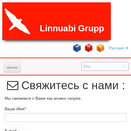
Linnuabi Grupp
Русский
▼
меню
Главная
Свяжитесь с нами :
Услуги
Мы свяжемся с Вами как можно скорее
Галерея
Ваше Имя* :
ЧаВо
Цены
E-mail :