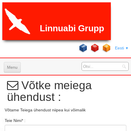
Linnuabi Grupp
Eesti
▼
Menu
Avaleht
Võtke meiega
Teenused
ühendust :
Galeri
Võtame Teiega ühendust niipea kui võimalik
K.K.K
Teie Nimi* :
Hinnad