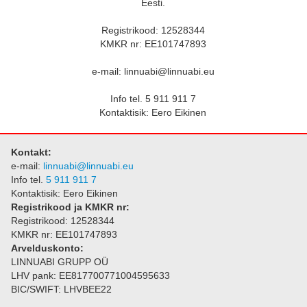
Eesti.
Registrikood: 12528344
KMKR nr: EE101747893
e-mail: linnuabi@linnuabi.eu
Info tel. 5 911 911 7
Kontaktisik: Eero Eikinen
Kontakt:
e-mail:
linnuabi@linnuabi.eu
Info tel.
5 911 911 7
Kontaktisik: Eero Eikinen
Registrikood ja KMKR nr:
Registrikood: 12528344
KMKR nr: EE101747893
Arvelduskonto:
LINNUABI GRUPP OÜ
LHV pank: EE817700771004595633
BIC/SWIFT: LHVBEE22