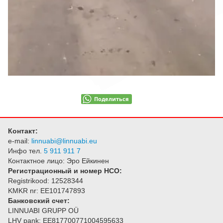
Поделиться
Контакт:
e-mail:
linnuabi@linnuabi.eu
Инфо тел.
5 911 911 7
Контактное лицо: Эро Ейкинен
Регистрационный и номер НСО:
Registrikood: 12528344
KMKR nr: EE101747893
Банковский счет:
LINNUABI GRUPP OÜ
LHV pank: EE817700771004595633