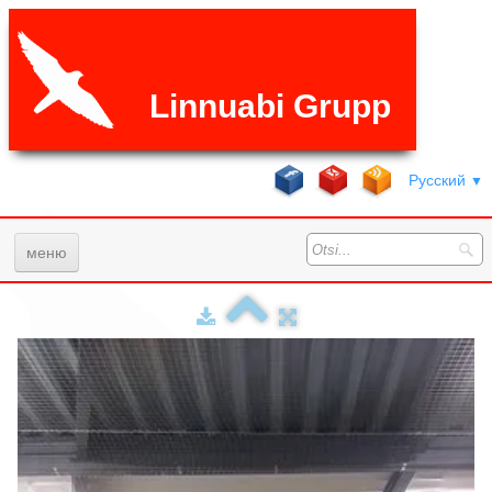
Linnuabi Grupp
Русский
▼
меню
Главная
Услуги
Галерея
ЧаВо
Цены