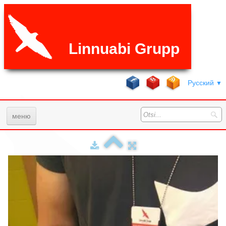
Linnuabi Grupp
Русский
▼
меню
Главная
Услуги
Галерея
ЧаВо
Цены