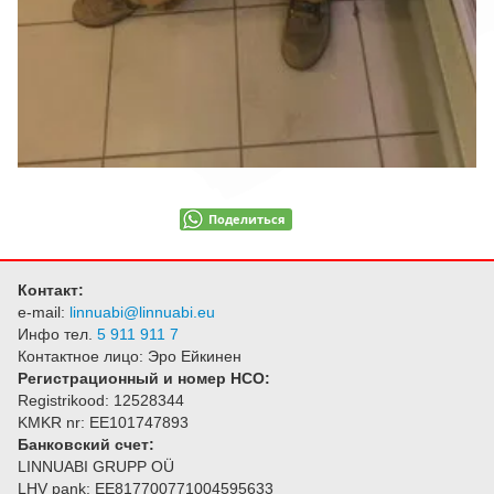
Поделиться
Контакт:
e-mail:
linnuabi@linnuabi.eu
Инфо тел.
5 911 911 7
Контактное лицо: Эро Ейкинен
Регистрационный и номер НСО:
Registrikood: 12528344
KMKR nr: EE101747893
Банковский счет:
LINNUABI GRUPP OÜ
LHV pank: EE817700771004595633