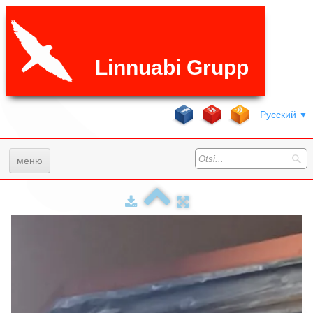
Linnuabi Grupp
Русский
▼
меню
Главная
Услуги
Галерея
ЧаВо
Цены