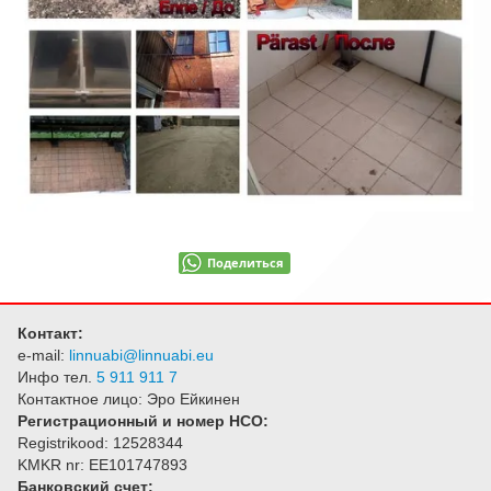
О фирме
Контакт
Поделиться
Контакт:
e-mail:
linnuabi@linnuabi.eu
Инфо тел.
5 911 911 7
Контактное лицо: Эро Ейкинен
Регистрационный и номер НСО:
Registrikood: 12528344
KMKR nr: EE101747893
Банковский счет: