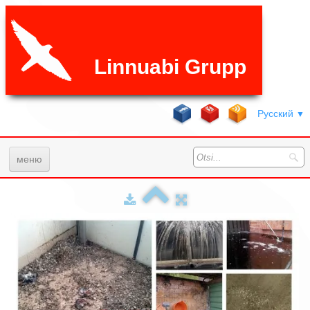
Linnuabi Grupp
Русский
▼
меню
Главная
Услуги
Галерея
ЧаВо
Цены