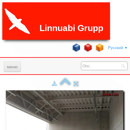
Linnuabi Grupp
Русский
▼
меню
Главная
Услуги
Галерея
ЧаВо
Цены