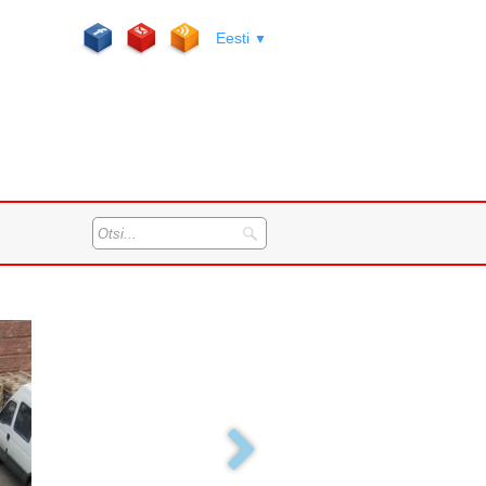
Eesti
▼