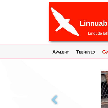
Linnuab
Lindude la
Avaleht
Teenused
Ga