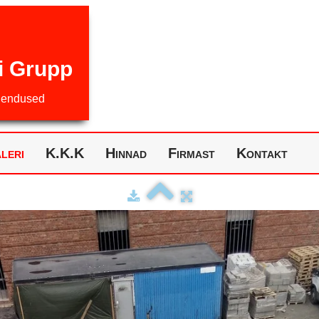
i Grupp
hendused
leri
K.K.K
Hinnad
Firmast
Kontakt