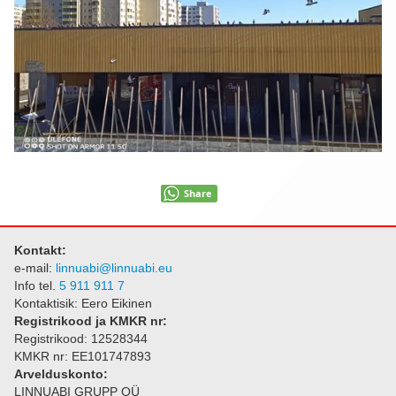
Firmast
Kontakt
Share
Kontakt:
e-mail:
linnuabi@linnuabi.eu
Info tel.
5 911 911 7
Kontaktisik: Eero Eikinen
Registrikood ja KMKR nr:
Registrikood: 12528344
KMKR nr: EE101747893
Arvelduskonto:
LINNUABI GRUPP OÜ