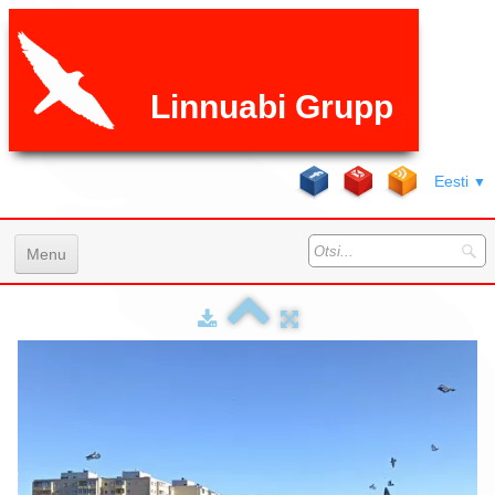
Linnuabi Grupp
Eesti
▼
Menu
Avaleht
Teenused
Galeri
K.K.K
Hinnad