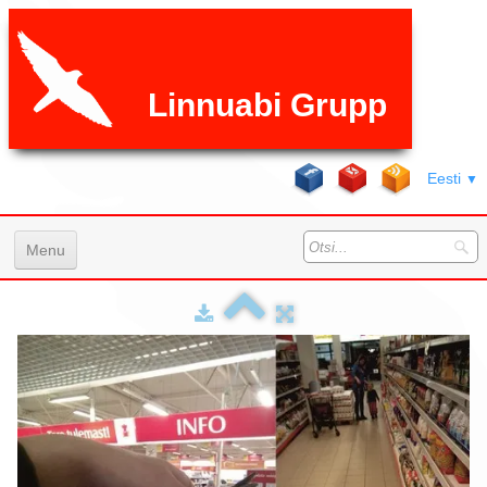
Linnuabi Grupp
Eesti
▼
Menu
Avaleht
Teenused
Galeri
K.K.K
Hinnad