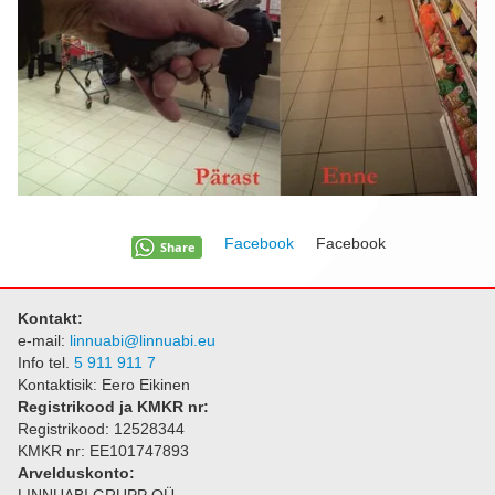
Firmast
Kontakt
Facebook
Facebook
Share
Kontakt:
e-mail:
linnuabi@linnuabi.eu
Info tel.
5 911 911 7
Kontaktisik: Eero Eikinen
Registrikood ja KMKR nr:
Registrikood: 12528344
KMKR nr: EE101747893
Arvelduskonto: