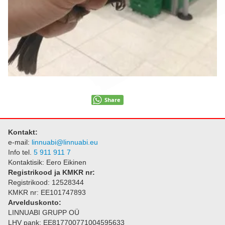
Share
Kontakt:
e-mail:
linnuabi@linnuabi.eu
Info tel.
5 911 911 7
Kontaktisik: Eero Eikinen
Registrikood ja KMKR nr:
Registrikood: 12528344
KMKR nr: EE101747893
Arvelduskonto:
LINNUABI GRUPP OÜ
LHV pank: EE817700771004595633