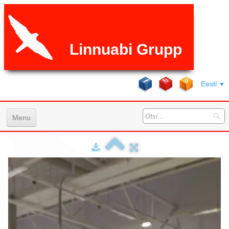
Linnuabi Grupp
Eesti
▼
Menu
Avaleht
Teenused
Galeri
K.K.K
Hinnad